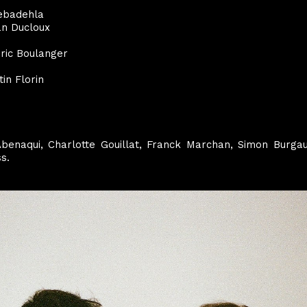
Sebadehla
an Ducloux
ric Boulanger
in Florin
benaqui, Charlotte Gouillat, Franck Marchan, Simon Burga
s.