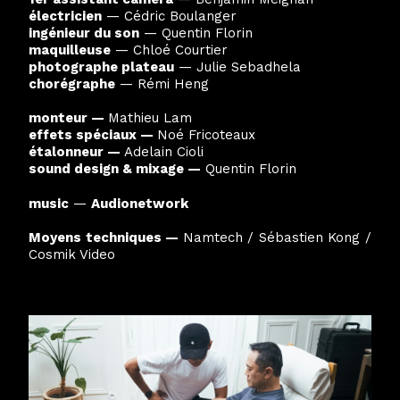
électricien
— Cédric Boulanger
ingénieur du son
— Quentin Florin
maquilleuse
— Chloé Courtier
photographe plateau
— Julie Sebadhela
chorégraphe
— Rémi Heng
monteur
—
Mathieu Lam
effets spéciaux
—
Noé Fricoteaux
étalonneur
—
Adelain Cioli
sound design & mixage
—
Quentin Florin
music
—
Audionetwork
Moyens techniques
—
Namtech / Sébastien Kong /
Cosmik Video